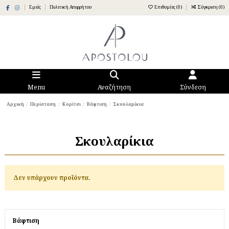
Εμείς
Πολιτική Απορρήτου
Επιθυμίες (
0
)
Σύγκριση (
0
)
Menu
Αναζήτηση
Σύνδεση
Αρχική
Περίσταση
Κορίτσι
Βάφτιση
Σκουλαρίκια
Σκουλαρίκια
Δεν υπάρχουν προϊόντα.
Βάφτιση