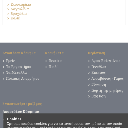
Σκουλαρίκια
Δαχτυλίδια
Βραχιόλια
Κολιέ
Αποστόλου Κόσμημα
Κοσμήματα
Περίσταση
Εμείς
Γυναίκα
Αγίου Βαλεντίνου
Το Εργαστήριο
Παιδί
Γενέθλια
Τα Μέταλλα
Επέτειος
Πολιτική Απορρήτου
Αρραβώνας - Γάμος
Γέννηση
Γιορτή της μητέρας
Βάφτιση
Επικοινωνήστε μαζί μας
Αποστόλου Κόσμημα
Λεωφ. Ηρ. Πολυτεχνείου 6,
Cookies
Πειραιάς 185 31
Χρησιμοποιούμε cookies για να κατανοήσουμε τον τρόπο με τον οποίο