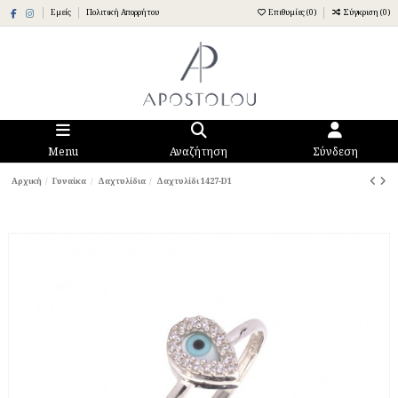
Εμείς
Πολιτική Απορρήτου
Επιθυμίες (
0
)
Σύγκριση (
0
)
Menu
Αναζήτηση
Σύνδεση
Αρχική
Γυναίκα
Δαχτυλίδια
Δαχτυλίδι 1427-D1