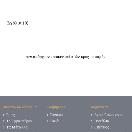
Σχόλια (0)
Δεν υπάρχουν κριτικές πελατών προς το παρόν.
Αποστόλου Κόσμημα
Κοσμήματα
Περίσταση
Εμείς
Γυναίκα
Αγίου Βαλεντίνου
Το Εργαστήριο
Παιδί
Γενέθλια
Τα Μέταλλα
Επέτειος