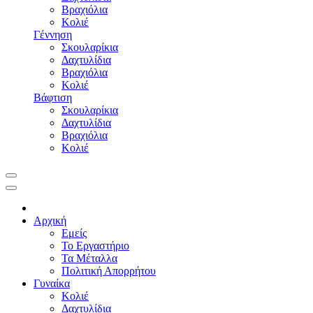
Βραχιόλια
Κολιέ
Γέννηση
Σκουλαρίκια
Δαχτυλίδια
Βραχιόλια
Κολιέ
Βάφτιση
Σκουλαρίκια
Δαχτυλίδια
Βραχιόλια
Κολιέ
Αρχική
Εμείς
Το Εργαστήριο
Τα Μέταλλα
Πολιτική Απορρήτου
Γυναίκα
Κολιέ
Δαχτυλίδια