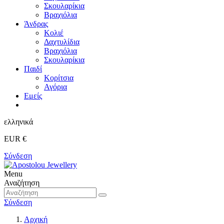
Σκουλαρίκια
Βραχιόλια
Άνδρας
Κολιέ
Δαχτυλίδια
Βραχιόλια
Σκουλαρίκια
Παιδί
Κορίτσια
Αγόρια
Εμείς
ελληνικά
EUR €
Σύνδεση
Menu
Αναζήτηση
Σύνδεση
Αρχική