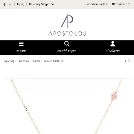
Εμείς
Πολιτική Απορρήτου
Επιθυμίες (
0
)
Σύγκριση (
0
)
Menu
Αναζήτηση
Σύνδεση
Αρχική
Γυναίκα
Κολιέ
Κολιέ 1388-L3