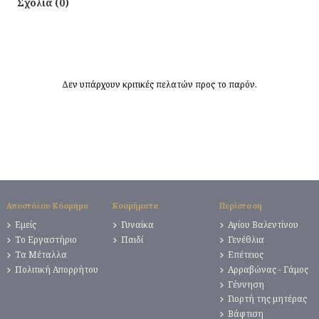
Σχόλια (0)
Δεν υπάρχουν κριτικές πελατών προς το παρόν.
Αποστόλου Κόσμημα
Κοσμήματα
Περίσταση
Εμείς
Γυναίκα
Αγίου Βαλεντίνου
Το Εργαστήριο
Παιδί
Γενέθλια
Τα Μέταλλα
Επέτειος
Πολιτική Απορρήτου
Αρραβώνας - Γάμος
Γέννηση
Γιορτή της μητέρας
Βάφτιση