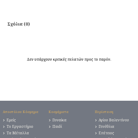
Σχόλια (0)
Δεν υπάρχουν κριτικές πελατών προς το παρόν.
Αποστόλου Κόσμημα
Κοσμήματα
Περίσταση
Εμείς
Γυναίκα
Αγίου Βαλεντίνου
Το Εργαστήριο
Παιδί
Γενέθλια
Τα Μέταλλα
Επέτειος