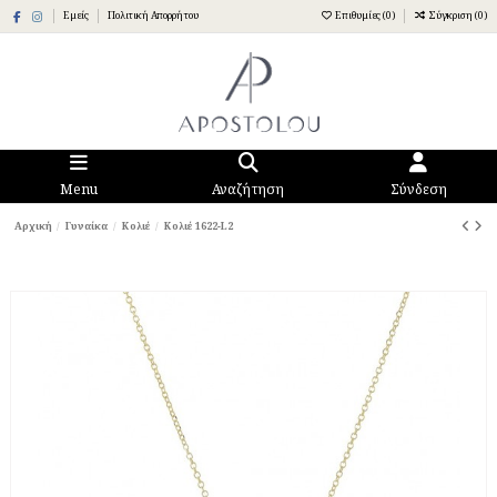
Εμείς
Πολιτική Απορρήτου
Επιθυμίες (
0
)
Σύγκριση (
0
)
Menu
Αναζήτηση
Σύνδεση
Αρχική
Γυναίκα
Κολιέ
Κολιέ 1622-L2