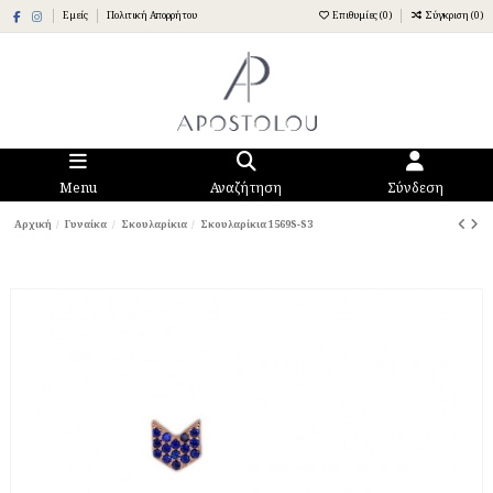
Εμείς
Πολιτική Απορρήτου
Επιθυμίες (
0
)
Σύγκριση (
0
)
Menu
Αναζήτηση
Σύνδεση
Αρχική
Γυναίκα
Σκουλαρίκια
Σκουλαρίκια 1569S-S3