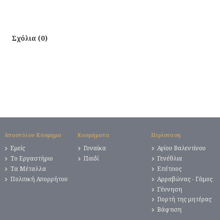
Σχόλια (0)
Αποστόλου Κόσμημα
Κοσμήματα
Περίσταση
Εμείς
Γυναίκα
Αγίου Βαλεντίνου
Το Εργαστήριο
Παιδί
Γενέθλια
Τα Μέταλλα
Επέτειος
Πολιτική Απορρήτου
Αρραβώνας - Γάμος
Γέννηση
Γιορτή της μητέρας
Βάφτιση