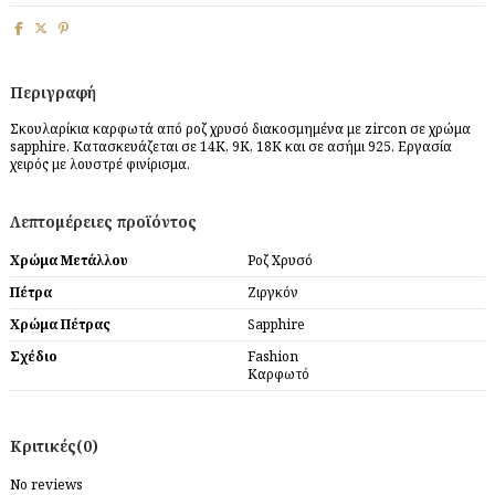
Περιγραφή
Σκουλαρίκια καρφωτά από ροζ χρυσό διακοσμημένα με zircon σε χρώμα
sapphire. Κατασκευάζεται σε 14Κ, 9Κ, 18Κ και σε ασήμι 925. Εργασία
χειρός με λουστρέ φινίρισμα.
Λεπτομέρειες προϊόντος
Χρώμα Μετάλλου
Ροζ Χρυσό
Πέτρα
Ζιργκόν
Χρώμα Πέτρας
Sapphire
Σχέδιο
Fashion
Καρφωτό
Κριτικές
(0)
No reviews